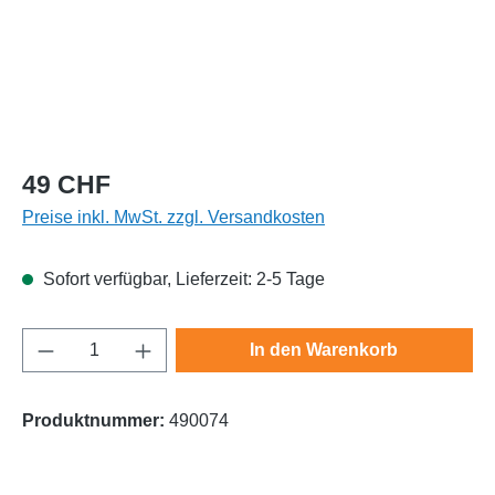
Regulärer Preis:
49 CHF
Preise inkl. MwSt. zzgl. Versandkosten
Sofort verfügbar, Lieferzeit: 2-5 Tage
Produkt Anzahl: Gib den gewünschten Wert e
In den Warenkorb
Produktnummer:
490074