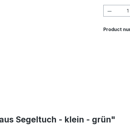
Product 
Product nu
us Segeltuch - klein - grün"