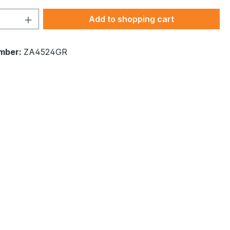
Quantity: Enter the desired amount or 
Add to shopping cart
mber:
ZA4524GR