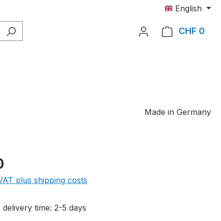
English
CHF 0
Shop
Made in Germany
e:
0
 VAT plus shipping costs
 delivery time: 2-5 days