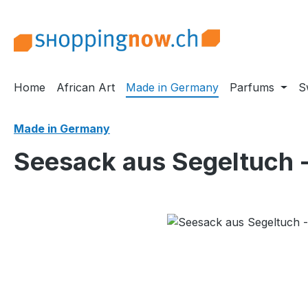
ip to main content
Skip to search
Skip to main navigation
Home
African Art
Made in Germany
Parfums
S
Made in Germany
Seesack aus Segeltuch - 
Skip image gallery