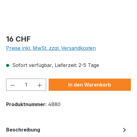
Regulärer Preis:
16 CHF
Preise inkl. MwSt. zzgl. Versandkosten
Sofort verfügbar, Lieferzeit: 2-5 Tage
Produkt Anzahl: Gib den gewünschten We
In den Warenkorb
Produktnummer:
4880
Beschreibung