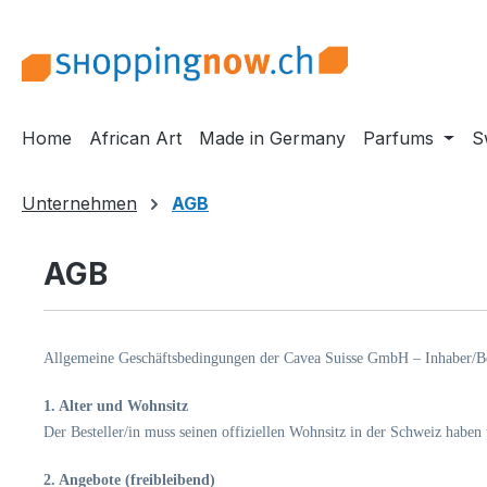
m Hauptinhalt springen
Zur Suche springen
Zur Hauptnavigation springen
Home
African Art
Made in Germany
Parfums
S
Unternehmen
AGB
AGB
Allgemeine Geschäftsbedingungen der Cavea Suisse GmbH – Inhaber/Be
1. Alter und Wohnsitz
Der Besteller/in muss seinen offiziellen Wohnsitz in der Schweiz haben 
2. Angebote (freibleibend)