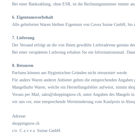
Bei einer Bankzahlung, ohne ESR, ist die Rechnungsnummer immer an
6. Eigentumsvorbehalt
Alle gelieferten Waren bleiben Eigentum von Cavea Suisse GmbH, bis z
7. Lieferung
Der Versand erfolgt an die von Ihnen gewählte Lieferadresse gemäss de
Bei einer verspäteten Lieferung erhalten Sie ein Informationsmail. Daue
8. Retouren
Parfums können aus Hygienischen Gründen nicht retourniert werde.
Für andere Waren anderer Anbieter gelten die entsprechenden Angaben
Mangelhafte Waren, welche ein Herstellungsfehler aufweist, nimmt shopp
Voraus per Mail, sales@shoppingnow.ch, unter Angaben des Mangels in K
wir uns vor, eine entsprechende Wertminderung vom Kaufpreis in Abzu
Adresse:
shoppingnow.ch
c/o C a v e a Suisse GmbH