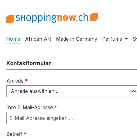
m Hauptinhalt springen
Zur Suche springen
Zur Hauptnavigation springen
Home
African Art
Made in Germany
Parfums
S
Kontaktformular
Anrede
*
Ihre E-Mail-Adresse
*
Betreff
*