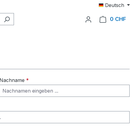
Deutsch
0 CHF
Ware
Nachname
*