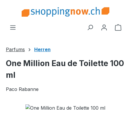
Zum Hauptinhalt springen
Ware
Parfums
Herren
One Million Eau de Toilette 100
ml
Paco Rabanne
Bildergalerie überspringen