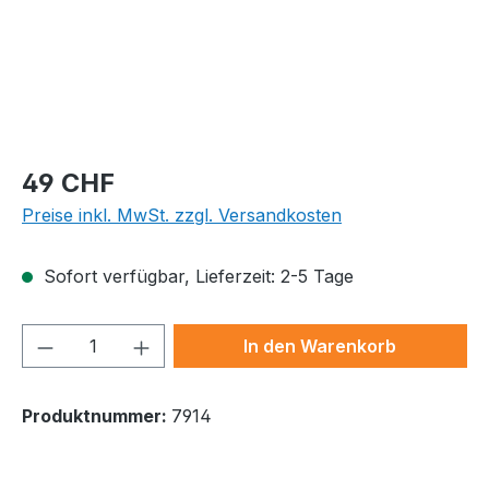
Regulärer Preis:
49 CHF
Preise inkl. MwSt. zzgl. Versandkosten
Sofort verfügbar, Lieferzeit: 2-5 Tage
Produkt Anzahl: Gib den gewünschten We
In den Warenkorb
Produktnummer:
7914