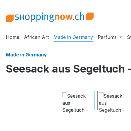
m Hauptinhalt springen
Zur Suche springen
Zur Hauptnavigation springen
Home
African Art
Made in Germany
Parfums
S
Made in Germany
Seesack aus Segeltuch -
Bildergalerie überspringen