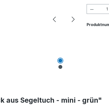
Produkt
Produktnu
 aus Segeltuch - mini - grün"