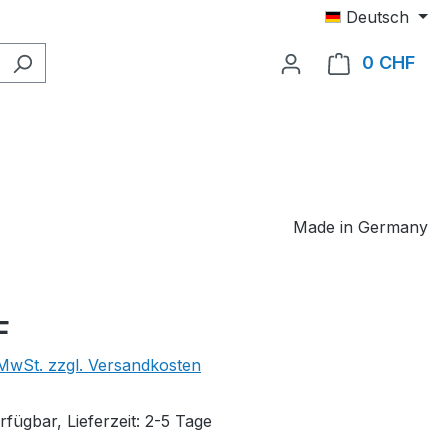
Deutsch
0 CHF
Ware
Made in Germany
eis:
F
. MwSt. zzgl. Versandkosten
fügbar, Lieferzeit: 2-5 Tage