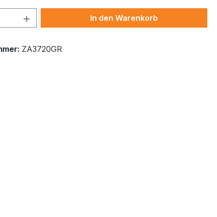
 Anzahl: Gib den gewünschten Wert ein 
In den Warenkorb
mmer:
ZA3720GR