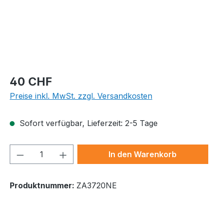
Regulärer Preis:
40 CHF
Preise inkl. MwSt. zzgl. Versandkosten
Sofort verfügbar, Lieferzeit: 2-5 Tage
Produkt Anzahl: Gib den gewünschten We
In den Warenkorb
Produktnummer:
ZA3720NE